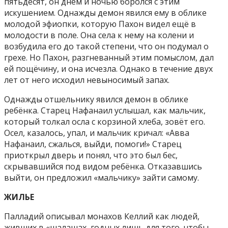
пятьдесят, он днём и ночью боролся с этим
искушением. Однажды демон явился ему в облике
молодой эфиопки, которую Пахон видел ещё в
молодости в поле. Она села к нему на колени и
возбудила его до такой степени, что он подумал о
грехе. Но Пахон, разгневанный этим помыслом, дал
ей пощёчину, и она исчезла. Однако в течение двух
лет от него исходил невыносимый запах.
Однажды отшельнику явился демон в облике
ребёнка. Старец Нафанаил услышал, как мальчик,
который толкал осла с корзиной хлеба, зовёт его.
Осел, казалось, упал, и мальчик кричал: «Авва
Нафанаил, сжалься, выйди, помоги!» Старец
приоткрыл дверь и понял, что это был бес,
скрывавшийся под видом ребёнка. Отказавшись
выйти, он предложил «мальчику» зайти самому.
ЖИЛЬЕ
Палладий описывал монахов Келлий как людей,
живших в «шалашах, годных лишь для того, чтобы