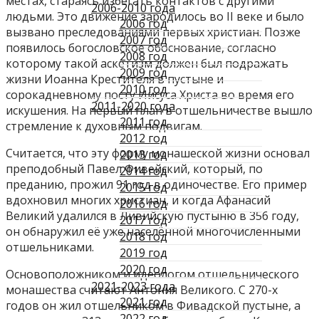
местах, стараясь избегать контактов с другими
2006-2010 года
людьми. Это движение зародилось во II веке и было
2006 год
вызвано преследованиями первых христиан. Позже
2007 год
появилось богословское обоснование, согласно
2008 год
которому такой аскетизм должен был подражать
2009 год
жизни Иоанна Крестителя в пустыне и
2010 год
сорокадневному посту Иисуса Христа во время его
2011-2020 года
искушения. На первый план в отшельничестве вышло
2011 год
стремление к духовным подвигам.
2012 год
Считается, что эту форму монашеской жизни основал
2013 год
преподобный Павел Фивейский, который, по
2014 год
преданию, прожил 91 год в одиночестве. Его пример
2015 год
вдохновил многих христиан, и когда Афанасий
2016 год
Великий удалился в Ливийскую пустыню в 356 году,
2017 год
он обнаружил её уже населённой многочисленными
2018 год
отшельниками.
2019 год
2020 год
Основоположником и идеологом отшельнического
2021-2023 года
монашества считают Антония Великого. С 270-х
2021 год
годов он жил отшельником в Фивадской пустыне, а
2022 год