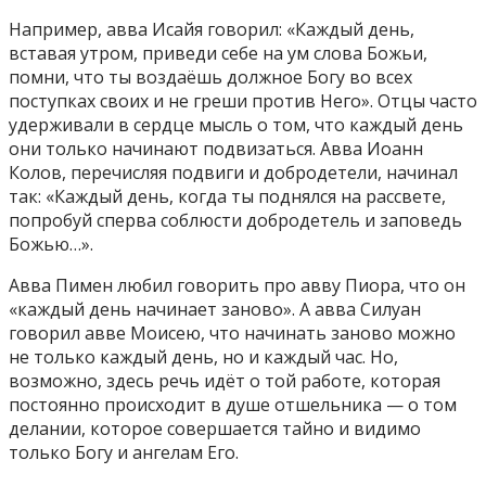
Например, авва Исайя говорил: «Каждый день,
вставая утром, приведи себе на ум слова Божьи,
помни, что ты воздаёшь должное Богу во всех
поступках своих и не греши против Него». Отцы часто
удерживали в сердце мысль о том, что каждый день
они только начинают подвизаться. Авва Иоанн
Колов, перечисляя подвиги и добродетели, начинал
так: «Каждый день, когда ты поднялся на рассвете,
попробуй сперва соблюсти добродетель и заповедь
Божью…».
Авва Пимен любил говорить про авву Пиора, что он
«каждый день начинает заново». А авва Силуан
говорил авве Моисею, что начинать заново можно
не только каждый день, но и каждый час. Но,
возможно, здесь речь идёт о той работе, которая
постоянно происходит в душе отшельника — о том
делании, которое совершается тайно и видимо
только Богу и ангелам Его.