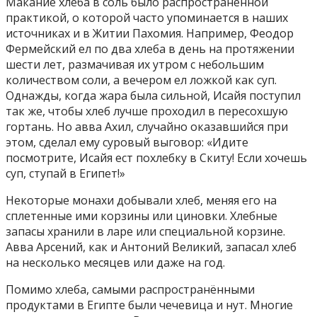
Макание хлеба в соль было распространённой
практикой, о которой часто упоминается в наших
источниках и в Житии Пахомия. Например, Феодор
Фермейский ел по два хлеба в день на протяжении
шести лет, размачивая их утром с небольшим
количеством соли, а вечером ел ложкой как суп.
Однажды, когда жара была сильной, Исайя поступил
так же, чтобы хлеб лучше проходил в пересохшую
гортань. Но авва Ахил, случайно оказавшийся при
этом, сделал ему суровый выговор: «Идите
посмотрите, Исайя ест похлебку в Скиту! Если хочешь
суп, ступай в Египет!»
Некоторые монахи добывали хлеб, меняя его на
сплетенные ими корзины или циновки. Хлебные
запасы хранили в ларе или специальной корзине.
Авва Арсений, как и Антоний Великий, запасал хлеб
на несколько месяцев или даже на год.
Помимо хлеба, самыми распространёнными
продуктами в Египте были чечевица и нут. Многие