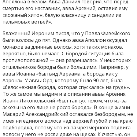
Аполлона в белом. Авва Даниил говорил, что перед
смертью его наставник, авва Арсений, оставил ему
«кожаный хитон, белую власяницу и сандалии из
пальмовых ветвей».
Блаженный Иероним писал, что у Павла Фивейского
были волосы до пят. Однако авва Аполлон осуждал
монахов за длинные волосы, хотя таких монахов,
вероятно, было немало. С бородой ситуация была
противоположной — она разрешалась. У некоторых
отшельников бороды были большими. Например, у
аввы Иоанна «был вид Авраама, а борода как у
Аарона». У аввы Ора, которому было 90 лет, была
«белоснежная борода, которая спускалась на грудь».
То же самое мы видим и в описании аввы Арсения.
Иоанн Ликопольский «был так сух телом, что из-за
аскезы на его лице не росла борода». В конце жизни
Макарий Александрийский оставался безбородым, не
имея ни единого волоса над верхней губой и на краю
подбородка, потому что из-за чрезмерного подвига
волосы у него не росли даже на щеках. К счастью, он