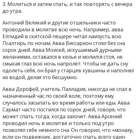
3. Молиться и затем спать, и так повторять с вечера
до утра.
Антоний Великий и другие отшельники часто
проводили в молитве всю ночь. Например, авва
Елпидий в скитской пещере читал наизусть всю
Псалтирь по ночам. Авва Виссарион стоял без сна
сорок дней. Авва Моисей, искушаемый дурными
желаниями, оставался в келье и молился стоя, не
смыкая глаз всю ночь напролёт. Чтобы не дать сну
одолеть себя, он брал у старцев кувшины и наполнял
их водой, делая это бесшумно.
Авва Дорофей, учитель Палладия, никогда не спал в
назначенный час по своей воле, поэтому ему
случалось засыпать во время работы или еды. Авва
Сармат часто постился по сорок дней, говоря, что
может спать тогда, когда захочет. Авва Арсений
проводил ночь в молитве и только под утро
позволял себе немного сна. Он говорил, что «монаху,
если он подвижник, достаточно спать всего один