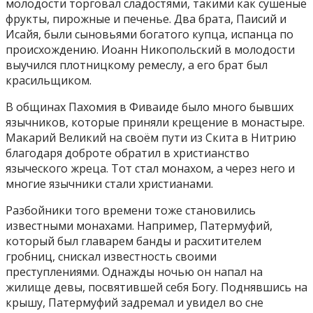
молодости торговал сладостями, такими как сушёные
фрукты, пирожные и печенье. Два брата, Паисий и
Исайя, были сыновьями богатого купца, испанца по
происхождению. Иоанн Никопольский в молодости
выучился плотницкому ремеслу, а его брат был
красильщиком.
В общинах Пахомия в Фиваиде было много бывших
язычников, которые приняли крещение в монастыре.
Макарий Великий на своём пути из Скита в Нитрию
благодаря доброте обратил в христианство
языческого жреца. Тот стал монахом, а через него и
многие язычники стали христианами.
Разбойники того времени тоже становились
известными монахами. Например, Патермуфий,
который был главарем банды и расхитителем
гробниц, снискал известность своими
преступлениями. Однажды ночью он напал на
жилище девы, посвятившей себя Богу. Поднявшись на
крышу, Патермуфий задремал и увидел во сне