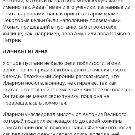
Антоний, который начал свою монашескую жизнь
именно так. Авва Пимен и его ученики, изгнанные из
Скита варварами, нашли приют в старом храме.
Некоторые кельи были наполовину подземными.
Монах, пришедший в пустыню, сам строил себе
жилище, как, например, авва Амун или авва Памво в
Нитрии.
ЛИЧНАЯ ГИГИЕНА
У отцов пустыни не было реки поблизости, и они,
вероятно, не придавали большого значения стирке
одежды. Блаженный Иероним рассказывает, что
Иларион носил власяницу, не стирая её, так как
считал, что под ней стремление к чистоте бесполезно.
Он также не менял свою тунику, пока она не
превращалась в лохмотья.
Иларион унаследовал милоть от Антония Великого,
который подарил её незадолго до своей кончины.
Сам Антоний после похорон Павла Фивейского носил
как реликвию одежду своего друга, вплетя в неё