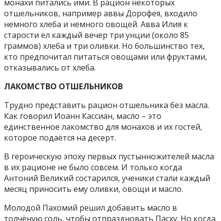
монахи питались ими. В рацион некоторых
отшельников, например аввы Дорофея, входило
немного хлеба и немного овощей. Авва Илия к
старости ел каждый вечер три унции (около 85
граммов) хлеба и три оливки. Но большинство тех,
кто предпочитал питаться овощами или фруктами,
отказывались от хлеба.
ЛАКОМСТВО ОТШЕЛЬНИКОВ
Трудно представить рацион отшельника без масла.
Как говорил Иоанн Кассиан, масло – это
единственное лакомство для монахов и их гостей,
которое подаётся на десерт.
В героическую эпоху первых пустынножителей масла
в их рационе не было совсем. И только когда
Антоний Великий состарился, ученики стали каждый
месяц приносить ему оливки, овощи и масло.
Молодой Пахомий решил добавить масло в
толчёную соль, чтобы отпраздновать Пасху. Но когда