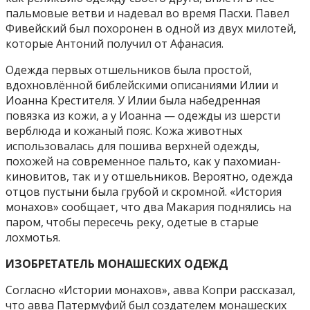
пальмовые ветви и надевал во время Пасхи. Павел
Фивейский был похоронен в одной из двух милотей,
которые Антоний получил от Афанасия.
Одежда первых отшельников была простой,
вдохновлённой библейскими описаниями Илии и
Иоанна Крестителя. У Илии была набедренная
повязка из кожи, а у Иоанна — одежды из шерсти
верблюда и кожаный пояс. Кожа животных
использовалась для пошива верхней одежды,
похожей на современное пальто, как у пахомиан-
киновитов, так и у отшельников. Вероятно, одежда
отцов пустыни была грубой и скромной. «История
монахов» сообщает, что два Макария поднялись на
паром, чтобы пересечь реку, одетые в старые
лохмотья.
ИЗОБРЕТАТЕЛЬ МОНАШЕСКИХ ОДЕЖД
Согласно «Истории монахов», авва Копри рассказал,
что авва Патермуфий был создателем монашеских