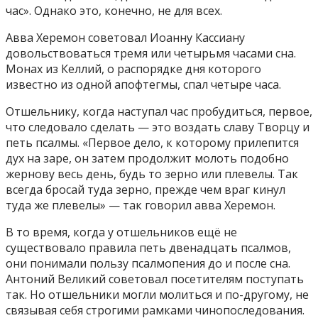
час». Однако это, конечно, не для всех.
Авва Херемон советовал Иоанну Кассиану
довольствоваться тремя или четырьмя часами сна.
Монах из Келлий, о распорядке дня которого
известно из одной апофтегмы, спал четыре часа.
Отшельнику, когда наступал час пробудиться, первое,
что следовало сделать — это воздать славу Творцу и
петь псалмы. «Первое дело, к которому прилепится
дух на заре, он затем продолжит молоть подобно
жернову весь день, будь то зерно или плевелы. Так
всегда бросай туда зерно, прежде чем враг кинул
туда же плевелы» — так говорил авва Херемон.
В то время, когда у отшельников ещё не
существовало правила петь двенадцать псалмов,
они понимали пользу псалмопения до и после сна.
Антоний Великий советовал посетителям поступать
так. Но отшельники могли молиться и по-другому, не
связывая себя строгими рамками чинопоследования.