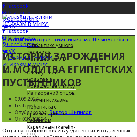
Facebook
Instagram
Odnoklassniki
VK
Facebook
Instagram
Из творений отцов - гимн исихазма
ИСИХАЗМ
,
Не может быть
Odnoklassniki
О практике умного
VK
делания в
ИСТОРИЯ ЗАРОЖДЕНИЯ
монашестве и в
миру
И МОЛИТВА ЕГИПЕТСКИХ
Меню
О Иисусовой
ПУСТЫННИКОВ
молитве в
монашестве и миру
Из творений отцов
09.09.2024
— гимн исихазма
Featured
Переписка с
Опубликовал
Виктор Шипилов
архимандритом
От 03.03.2024
Рафаилом
Карелиным (karelin-
Отцы-пустынники жили в уединённых и отдалённых
r.ru)