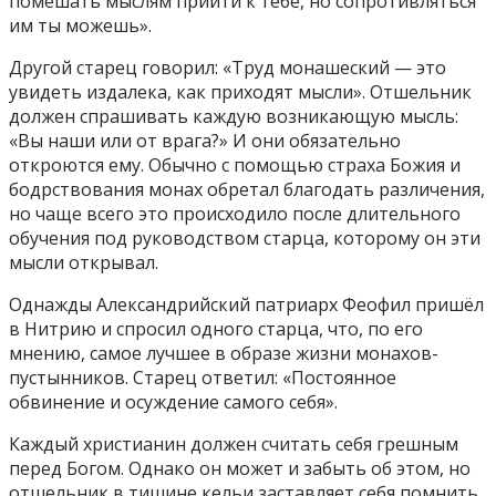
помешать мыслям прийти к тебе, но сопротивляться
им ты можешь».
Другой старец говорил: «Труд монашеский — это
увидеть издалека, как приходят мысли». Отшельник
должен спрашивать каждую возникающую мысль:
«Вы наши или от врага?» И они обязательно
откроются ему. Обычно с помощью страха Божия и
бодрствования монах обретал благодать различения,
но чаще всего это происходило после длительного
обучения под руководством старца, которому он эти
мысли открывал.
Однажды Александрийский патриарх Феофил пришёл
в Нитрию и спросил одного старца, что, по его
мнению, самое лучшее в образе жизни монахов-
пустынников. Старец ответил: «Постоянное
обвинение и осуждение самого себя».
Каждый христианин должен считать себя грешным
перед Богом. Однако он может и забыть об этом, но
отшельник в тишине кельи заставляет себя помнить