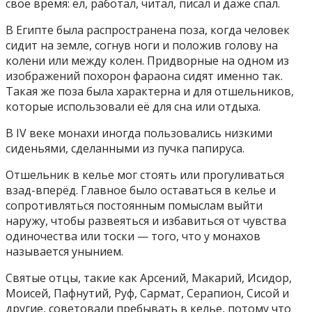
своё время: ел, работал, читал, писал и даже спал.
В Египте была распространена поза, когда человек
сидит на земле, согнув ноги и положив голову на
колени или между колен. Придворные на одном из
изображений похорон фараона сидят именно так.
Такая же поза была характерна и для отшельников,
которые использовали её для сна или отдыха.
В IV веке монахи иногда пользовались низкими
сиденьями, сделанными из пучка папируса.
Отшельник в келье мог стоять или прогуливаться
взад-вперёд. Главное было оставаться в келье и
сопротивляться постоянным помыслам выйти
наружу, чтобы развеяться и избавиться от чувства
одиночества или тоски — того, что у монахов
называется унынием.
Святые отцы, такие как Арсений, Макарий, Исидор,
Моисей, Пафнутий, Руф, Сармат, Серапион, Сисой и
другие, советовали пребывать в келье, потому что