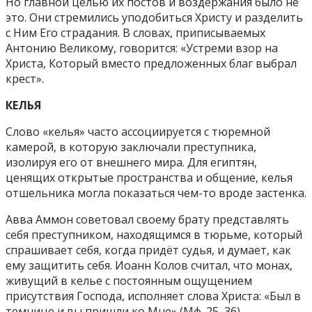
Но главной целью их постов и воздержания было не
это. Они стремились уподобиться Христу и разделить
с Ним Его страдания. В словах, приписываемых
Антонию Великому, говорится: «Устреми взор на
Христа, Который вместо предложенных благ выбрал
крест».
КЕЛЬЯ
Слово «келья» часто ассоциируется с тюремной
камерой, в которую заключали преступника,
изолируя его от внешнего мира. Для египтян,
ценящих открытые пространства и общение, келья
отшельника могла показаться чем-то вроде застенка.
Авва Аммон советовал своему брату представлять
себя преступником, находящимся в тюрьме, который
спрашивает себя, когда придёт судья, и думает, как
ему защитить себя. Иоанн Колов считал, что монах,
живущий в келье с постоянным ощущением
присутствия Господа, исполняет слова Христа: «Был в
темнице и вы пришли ко Мне» (Мф. 25, 36).