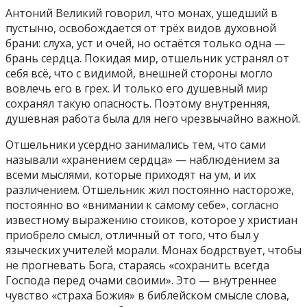
Антоний Великий говорил, что монах, ушедший в
пустыню, освобождается от трёх видов духовной
брани: слуха, уст и очей, но остаётся только одна —
брань сердца. Покидая мир, отшельник устранял от
себя всё, что с видимой, внешней стороны могло
вовлечь его в грех. И только его душевный мир
сохранял такую опасность. Поэтому внутренняя,
душевная работа была для него чрезвычайно важной.
Отшельники усердно занимались тем, что сами
называли «хранением сердца» — наблюдением за
всеми мыслями, которые приходят на ум, и их
различением. Отшельник жил постоянно настороже,
постоянно во «внимании к самому себе», согласно
известному выражению стоиков, которое у христиан
приобрело смысл, отличный от того, что был у
языческих учителей морали. Монах бодрствует, чтобы
не прогневать Бога, стараясь «сохранить всегда
Господа перед очами своими». Это — внутреннее
чувство «страха Божия» в библейском смысле слова,