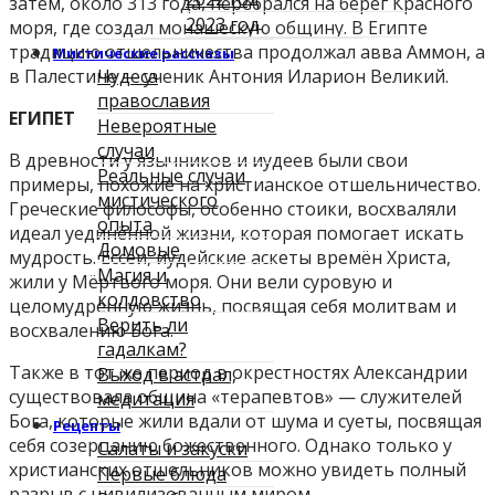
затем, около 313 года, перебрался на берег Красного
2023 год
моря, где создал монашескую общину. В Египте
традицию отшельничества продолжал авва Аммон, а
Мистические рассказы
в Палестине — ученик Антония Иларион Великий.
Чудеса
православия
ЕГИПЕТ
Невероятные
случаи
В древности у язычников и иудеев были свои
Реальные случаи
примеры, похожие на христианское отшельничество.
мистического
Греческие философы, особенно стоики, восхваляли
опыта
идеал уединённой жизни, которая помогает искать
Домовые
мудрость. Ессеи, иудейские аскеты времён Христа,
Магия и
жили у Мёртвого моря. Они вели суровую и
колдовство
целомудренную жизнь, посвящая себя молитвам и
Верить ли
восхвалению Бога.
гадалкам?
Также в тот же период в окрестностях Александрии
Выход в астрал,
существовала община «терапевтов» — служителей
медитация
Бога, которые жили вдали от шума и суеты, посвящая
Рецепты
себя созерцанию божественного. Однако только у
Салаты и закуски
христианских отшельников можно увидеть полный
Первые блюда
разрыв с цивилизованным миром.