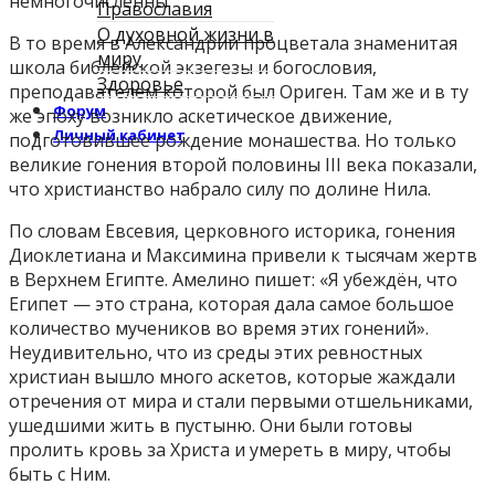
немногочисленны.
Православия
О духовной жизни в
В то время в Александрии процветала знаменитая
миру
школа библейской экзегезы и богословия,
Здоровье
преподавателем которой был Ориген. Там же и в ту
Форум
же эпоху возникло аскетическое движение,
Личный кабинет
подготовившее рождение монашества. Но только
великие гонения второй половины III века показали,
что христианство набрало силу по долине Нила.
По словам Евсевия, церковного историка, гонения
Диоклетиана и Максимина привели к тысячам жертв
в Верхнем Египте. Амелино пишет: «Я убеждён, что
Египет — это страна, которая дала самое большое
количество мучеников во время этих гонений».
Неудивительно, что из среды этих ревностных
христиан вышло много аскетов, которые жаждали
отречения от мира и стали первыми отшельниками,
ушедшими жить в пустыню. Они были готовы
пролить кровь за Христа и умереть в миру, чтобы
быть с Ним.