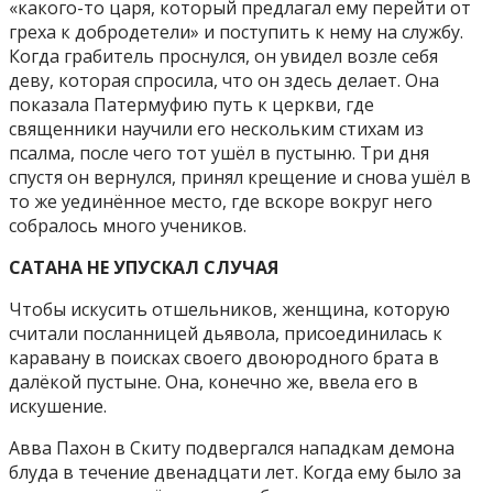
«какого-то царя, который предлагал ему перейти от
греха к добродетели» и поступить к нему на службу.
Когда грабитель проснулся, он увидел возле себя
деву, которая спросила, что он здесь делает. Она
показала Патермуфию путь к церкви, где
священники научили его нескольким стихам из
псалма, после чего тот ушёл в пустыню. Три дня
спустя он вернулся, принял крещение и снова ушёл в
то же уединённое место, где вскоре вокруг него
собралось много учеников.
САТАНА НЕ УПУСКАЛ СЛУЧАЯ
Чтобы искусить отшельников, женщина, которую
считали посланницей дьявола, присоединилась к
каравану в поисках своего двоюродного брата в
далёкой пустыне. Она, конечно же, ввела его в
искушение.
Авва Пахон в Скиту подвергался нападкам демона
блуда в течение двенадцати лет. Когда ему было за