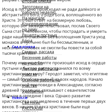
Вторые блюда
Заготовки на
Исход в пустыню происходил не ради далёкого и
рабочую неделю
абстрактного Бога, а ради Бога, воплощённого во
На мангале
Христе. Это был ответ на безмерную любовь,
Консервирование
которую Бог засвидетельствовал, послав Своего
на зиму
Сына стать человеком, чтобы пострадать и умереть
Рецепты постных
ради нашего спасения. Без воплощения Христа уход
блюд
монахов в пустыню был бы бессмысленным, и
Сад и огород
несколько человек не смогли бы повести за собой
Семена, рассада
тысячи христиан.
Весенние работы
Почему именно в Египте произошёл исход в сердце
на участке
пустыни и быстро распространился по всему
Летние работы на
христианскому миру? Геродот заметил, что египтяне
участке
— самый богобоязненный из всех народов. Начало
Осенние работы на
христианской проповеди в Александрии, согласно
участке
древней традиции, связывают с евангелистом
Удобрения
Марком в середине I века. Однако развитие
Новости
христианства шло медленно в течение первых двух
Светские
веков. В начале III века христиане были ещё
РАССКАЗЫ