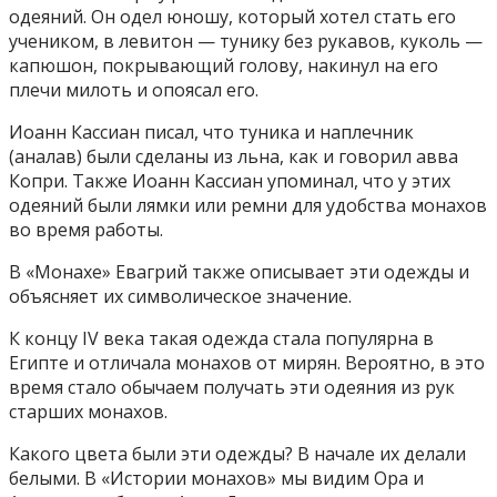
одеяний. Он одел юношу, который хотел стать его
учеником, в левитон — тунику без рукавов, куколь —
капюшон, покрывающий голову, накинул на его
плечи милоть и опоясал его.
Иоанн Кассиан писал, что туника и наплечник
(аналав) были сделаны из льна, как и говорил авва
Копри. Также Иоанн Кассиан упоминал, что у этих
одеяний были лямки или ремни для удобства монахов
во время работы.
В «Монахе» Евагрий также описывает эти одежды и
объясняет их символическое значение.
К концу IV века такая одежда стала популярна в
Египте и отличала монахов от мирян. Вероятно, в это
время стало обычаем получать эти одеяния из рук
старших монахов.
Какого цвета были эти одежды? В начале их делали
белыми. В «Истории монахов» мы видим Ора и