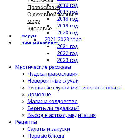
РАССКАЗЫ
2016 год
Православия
2017 год
О духовной жизни в
2018 год
миру
2019 год
Здоровье
2020 год
Форум
2021-2023 года
Личный кабинет
2021 год
2022 год
2023 год
Мистические рассказы
Чудеса православия
Невероятные случаи
Реальные случаи мистического опыта
Домовые
Магия и колдовство
Верить ли гадалкам?
Выход в астрал, медитация
Рецепты
Салаты и закуски
Первые блюда