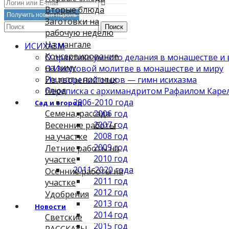
Вторые блюда
Заготовки на
Поиск
рабочую неделю
На мангале
ИСИХАЗМ
Консервирование
О практике умного делания в монашестве и 
на зиму
О Иисусовой молитве в монашестве и миру
Рецепты постных
Из творений отцов — гимн исихазма
блюд
Переписка с архимандритом Рафаилом Карели
2006-2010 года
Сад и огород
2006 год
Семена, рассада
2007 год
Весенние работы
2008 год
на участке
2009 год
Летние работы на
2010 год
участке
2011-2020 года
Осенние работы на
2011 год
участке
2012 год
Удобрения
2013 год
Новости
2014 год
Светские
2015 год