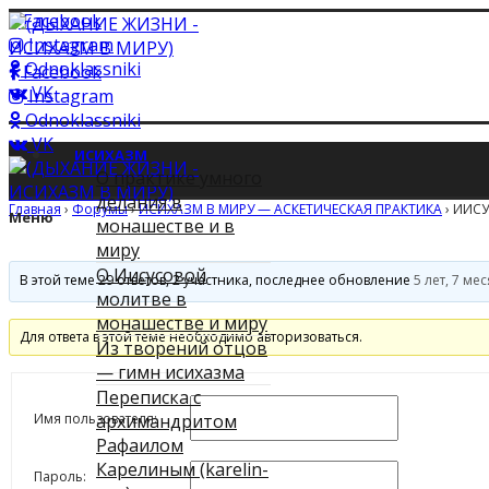
Facebook
Instagram
Odnoklassniki
Facebook
VK
Instagram
Odnoklassniki
VK
ИСИХАЗМ
О практике умного
делания в
Главная
›
Форумы
›
ИСИХАЗМ В МИРУ — АСКЕТИЧЕСКАЯ ПРАКТИКА
›
ИИСУ
Меню
монашестве и в
миру
О Иисусовой
В этой теме 29 ответов, 2 участника, последнее обновление
5 лет, 7 ме
молитве в
монашестве и миру
Для ответа в этой теме необходимо авторизоваться.
Из творений отцов
— гимн исихазма
Переписка с
Имя пользователя:
архимандритом
Рафаилом
Карелиным (karelin-
Пароль: