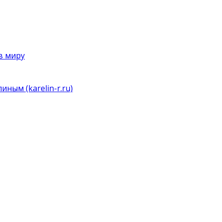
в миру
ным (karelin-r.ru)