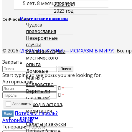
5 лет, 8 месяцев назад
2022 год
2023 год
Мистические рассказы
Сейчас в сети
Чудеса
православия
Невероятные
случаи
© 2026
(ДЫХАНИЕ ЖИЗНИ — ИСИХАЗМ В МИРУ)
. Все 
Реальные случаи
мистического
Закрыть
опыта
Поиск
Домовые
Start typing to see posts you are looking for.
Магия и
Авторизация
колдовство
*
Верить ли
*
гадалкам?
Выход в астрал,
Запомнить
медитация
Потеряли пароль?
Рецепты
Авторизация
Салаты и закуски
Генерация пароля
Первые блюда